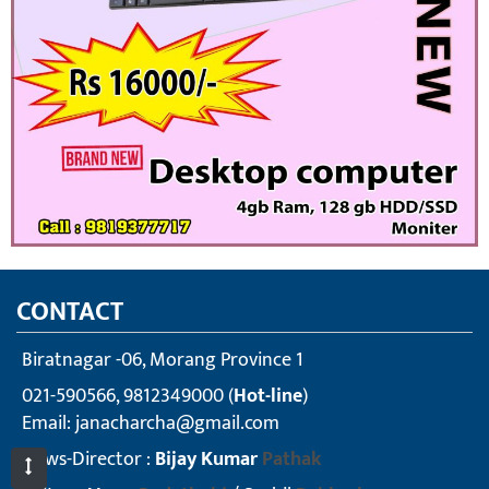
CONTACT
Biratnagar -06, Morang Province 1
021-590566, 9812349000 (
Hot-line
)
Email:
janacharcha@gmail.com
News-Director :
Bijay Kumar
Pathak