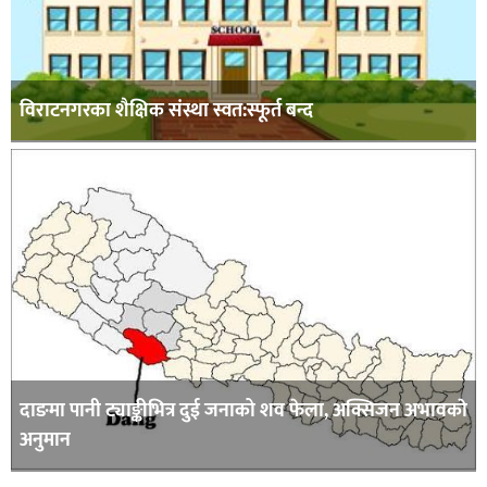
विराटनगरका शैक्षिक संस्था स्वत:स्फूर्त बन्द
दाङमा पानी ट्याङ्कीभित्र दुई जनाको शव फेला, अक्सिजन अभावकाे
अनुमान