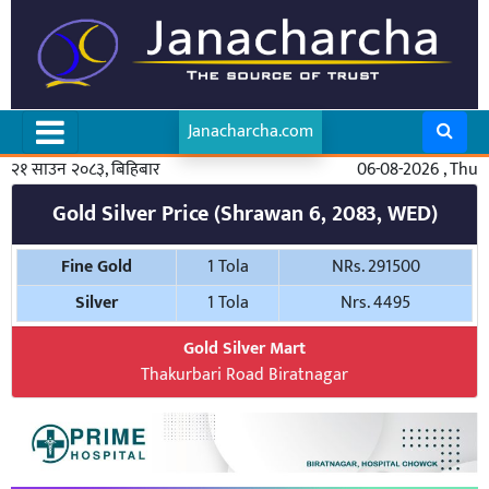
Janacharcha.com
२१ साउन २०८३, बिहिबार
06-08-2026 , Thu
Gold Silver Price (Shrawan 6, 2083, WED)
Fine Gold
1 Tola
NRs. 291500
Silver
1 Tola
Nrs. 4495
Gold Silver Mart
Thakurbari Road Biratnagar