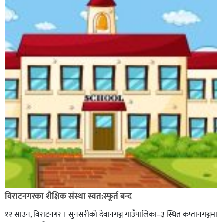
विराटनगरका शैक्षिक संस्था स्वत:स्फूर्त बन्द
१२ साउन, विराटनगर । सुनसरीको देवानगञ्ज गाउँपालिका–३ स्थित कप्तानगञ्जमा