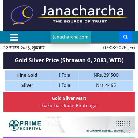
Janacharcha.com
२२ साउन २०८३, शुक्रबार
07-08-2026 , Fri
Gold Silver Price (Shrawan 6, 2083, WED)
Fine Gold
1 Tola
NRs. 291500
Silver
1 Tola
Nrs. 4495
Gold Silver Mart
Thakurbari Road Biratnagar