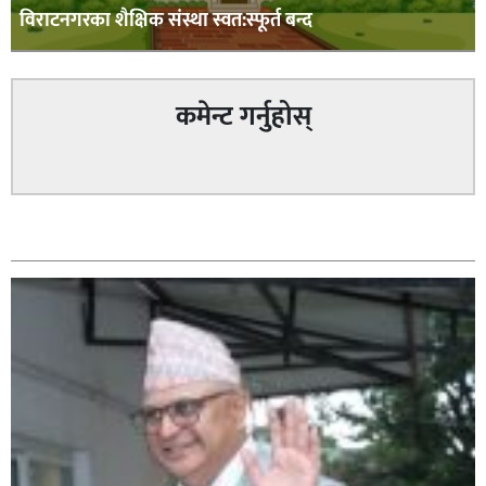
विराटनगरका शैक्षिक संस्था स्वत:स्फूर्त बन्द
कमेन्ट गर्नुहोस्
सम्बन्धित