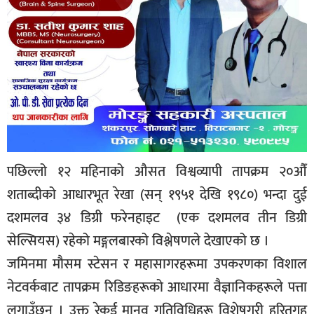
पछिल्लो १२ महिनाको औसत विश्वव्यापी तापक्रम २०औँ
शताब्दीको आधारभूत रेखा (सन् १९५१ देखि १९८०) भन्दा दुई
दशमलव ३४ डिग्री फरेनहाइट (एक दशमलव तीन डिग्री
सेल्सियस) रहेको मङ्गलबारको विश्लेषणले देखाएको छ ।
जमिनमा मौसम स्टेसन र महासागरहरूमा उपकरणका विशाल
नेटवर्कबाट तापक्रम रिडिङहरूको आधारमा वैज्ञानिकहरूले पत्ता
लगाउँछन् । उक्त रेकर्ड मानव गतिविधिहरू विशेषगरी हरितगृह