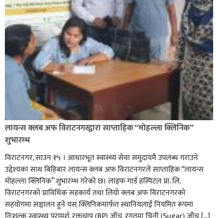
लायन्स क्लब अफ विराटनगरद्वारा साप्ताहिक “मोहल्ला क्लिनिक”
शुभारम्भ
विराटनगर, साउन १५ । आधारभूत स्वास्थ्य सेवा समुदायमै उपलब्ध गराउने
उद्देश्यका साथ बिहिबार लायन्स क्लब अफ विराटनगरले साप्ताहिक “लायन्स
मोहल्ला क्लिनिक” शुभारम्भ गरेकाे छ। लाइफ गार्ड हस्पिटल प्रा. लि.
विराटनगरको प्राविधिक सहकार्य तथा लियो क्लब अफ विराटनगरको
सहयोगमा सञ्चालन हुने यस क्लिनिकमार्फत स्थानियलाई नियमित रूपमा
निःशुल्क स्वास्थ्य परामर्श, रक्तचाप (BP) जाँच, रगतमा चिनी (Sugar) जाँच […]