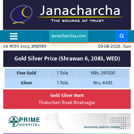
Janacharcha.com
२४ साउन २०८३, आइतबार
09-08-2026 , Sun
Gold Silver Price (Shrawan 6, 2083, WED)
Fine Gold
1 Tola
NRs. 291500
Silver
1 Tola
Nrs. 4495
Gold Silver Mart
Thakurbari Road Biratnagar