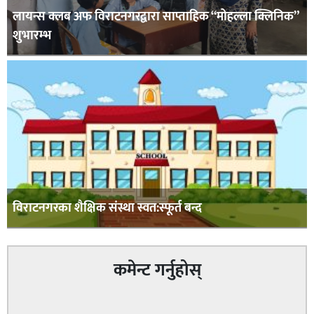
लायन्स क्लब अफ विराटनगरद्वारा साप्ताहिक “मोहल्ला क्लिनिक”
शुभारम्भ
विराटनगरका शैक्षिक संस्था स्वत:स्फूर्त बन्द
कमेन्ट गर्नुहोस्