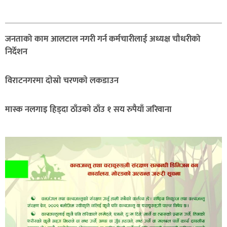
सम्बन्धित
जनताको काम आलटाल नगरी गर्न कर्मचारीलाई अध्यक्ष चौधरीको
निर्देशन
विराटनगरमा दाेस्राे चरणकाे लकडाउन
मास्क नलगाइ हिड्दा ठाँउकाे ठाँउ १ सय रुपैयाँ जरिवाना