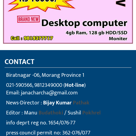
CONTACT
Biratnagar -06, Morang Province 1
021-590566, 9812349000 (
Hot-line
)
Email:
janacharcha@gmail.com
News-Director :
Bijay Kumar
Pathak
Editor : Manu
Budathoki
/ Sushil
Pokhrel
info deprt reg no. 1654/076-77
press council permit no: 362-076/077