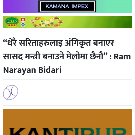
“धेरै सरिताहरुलाइ अंगिकृत बनाएर
सास‌द मन्त्री बनाउने मेलाेमा छैनाै‍” : Ram
Narayan Bidari