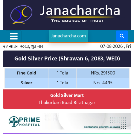
Janacharcha.com
२२ साउन २०८३, शुक्रबार
07-08-2026 , Fri
Gold Silver Price (Shrawan 6, 2083, WED)
Fine Gold
1 Tola
NRs. 291500
Silver
1 Tola
Nrs. 4495
Gold Silver Mart
Thakurbari Road Biratnagar