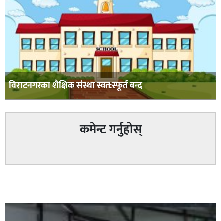
विराटनगरका शैक्षिक संस्था स्वत:स्फूर्त बन्द
कमेन्ट गर्नुहोस्
सम्बन्धित