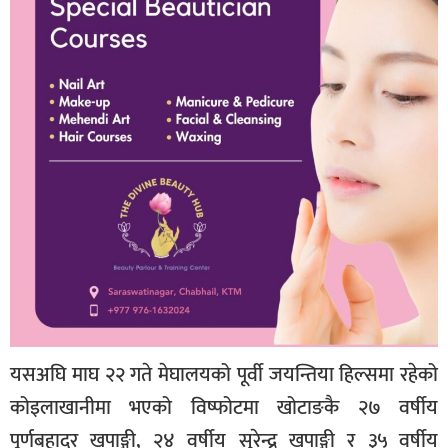
यसअघि माघ २२ गते मेघालयको पूर्वी जयन्तिया हिल्समा रहेको
कोइलाखानीमा भएको विष्फोटमा खोटाङकै २७ वर्षीय
पूर्णबहादुर खपाङ्गी, २४ वर्षीय सुरेन्द्र खपाङ्गी र ३५ वर्षीय