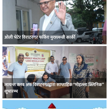
ओली भेटेर विराटनगर फर्किए मुख्यमन्त्री कार्की
लायन्स क्लब अफ विराटनगरद्वारा साप्ताहिक “मोहल्ला क्लिनिक”
शुभारम्भ