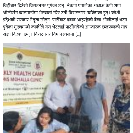
बिहीबार दिउँसो विराटनगर पुगेका छन्। नेकपा एमालेका अध्यक्ष केपी शर्मा
ओलीसँग काठमाडौंमा भेटवार्ता गरेर उनी विराटनगर फर्किएका हुन्। काेशी
प्रदेशकाे सरकार नेतृत्व छाेड्न पार्टीबाट दवाव आइरहेकाे बेला ओलीलाई भट्न
पुगेका मुख्यमन्त्री कार्कीले यस भेटलाई पार्टीभित्रैको आन्तरिक छलफलकाे मात्र
संज्ञा दिएका छन् । विराटनगर विमानस्थलमा […]