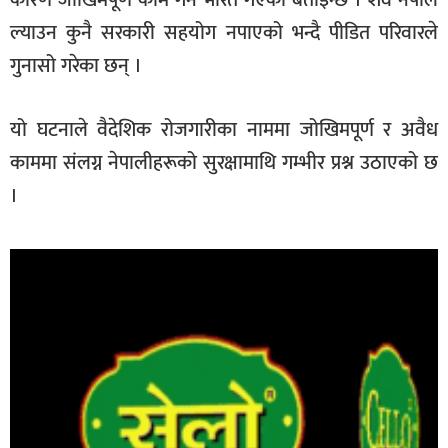
कारण जोखिमपूर्ण काम गर्न भारत गएको बताइन्छ । शव नेपाल
ल्याउन कुनै सरकारी सहयोग नपाएको भन्दै पीडित परिवारले
गुनासो गरेका छन् ।
यो घटनाले वैदेशिक रोजगारीका नाममा जोखिमपूर्ण र अवैध
काममा संलग्न नेपालीहरूको सुरक्षामाथि गम्भीर प्रश्न उठाएको छ
।