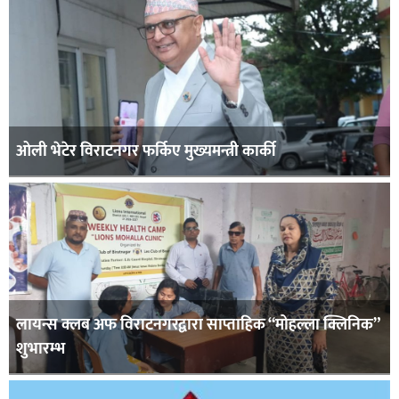
ओली भेटेर विराटनगर फर्किए मुख्यमन्त्री कार्की
लायन्स क्लब अफ विराटनगरद्वारा साप्ताहिक “मोहल्ला क्लिनिक”
शुभारम्भ