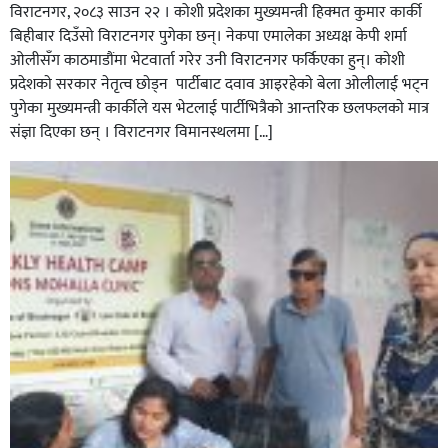
विराटनगर, २०८३ साउन २२ । कोशी प्रदेशका मुख्यमन्त्री हिक्मत कुमार कार्की
बिहीबार दिउँसो विराटनगर पुगेका छन्। नेकपा एमालेका अध्यक्ष केपी शर्मा
ओलीसँग काठमाडौंमा भेटवार्ता गरेर उनी विराटनगर फर्किएका हुन्। काेशी
प्रदेशकाे सरकार नेतृत्व छाेड्न पार्टीबाट दवाव आइरहेकाे बेला ओलीलाई भट्न
पुगेका मुख्यमन्त्री कार्कीले यस भेटलाई पार्टीभित्रैको आन्तरिक छलफलकाे मात्र
संज्ञा दिएका छन् । विराटनगर विमानस्थलमा […]