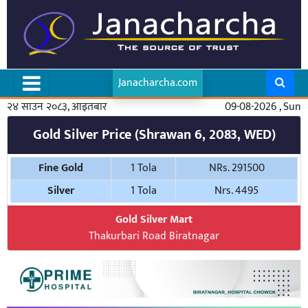
Janacharcha.com
२४ साउन २०८३, आइतबार
09-08-2026 , Sun
Gold Silver Price (Shrawan 6, 2083, WED)
Fine Gold
1 Tola
NRs. 291500
Silver
1 Tola
Nrs. 4495
Gold Silver Mart
Thakurbari Road Biratnagar