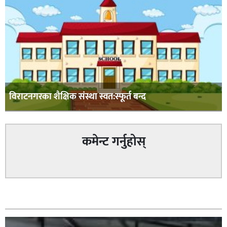
विराटनगरका शैक्षिक संस्था स्वत:स्फूर्त बन्द
कमेन्ट गर्नुहोस्
सम्बन्धित