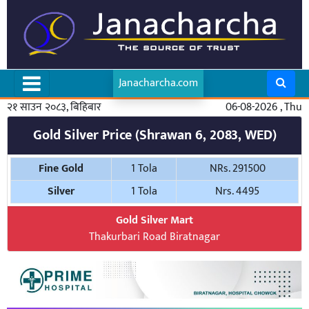
Janacharcha.com
२१ साउन २०८३, बिहिबार
06-08-2026 , Thu
Gold Silver Price (Shrawan 6, 2083, WED)
Fine Gold
1 Tola
NRs. 291500
Silver
1 Tola
Nrs. 4495
Gold Silver Mart
Thakurbari Road Biratnagar