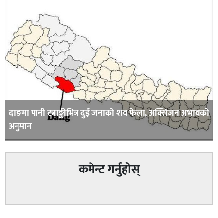
दाङमा पानी ट्याङ्कीभित्र दुई जनाको शव फेला, अक्सिजन अभावकाे
अनुमान
कमेन्ट गर्नुहोस्