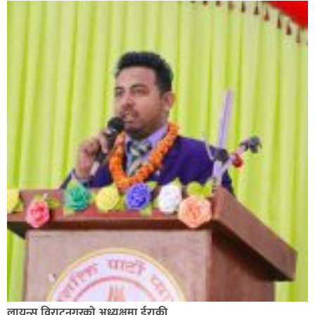
लायन्स विराटनगरको अध्यक्षमा ईराकी