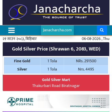
Janacharcha.com
२१ साउन २०८३, बिहिबार
06-08-2026 , Thu
Gold Silver Price (Shrawan 6, 2083, WED)
Fine Gold
1 Tola
NRs. 291500
Silver
1 Tola
Nrs. 4495
Gold Silver Mart
Thakurbari Road Biratnagar