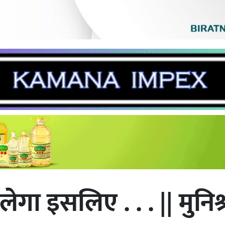
ेगा इसलिए . . . || मुनि