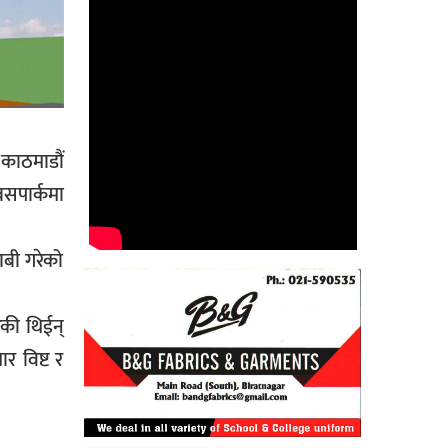
काठमाडौं
बसपार्कमा
ाबी गरेको
ेकी थिईन्
र विष्ट र