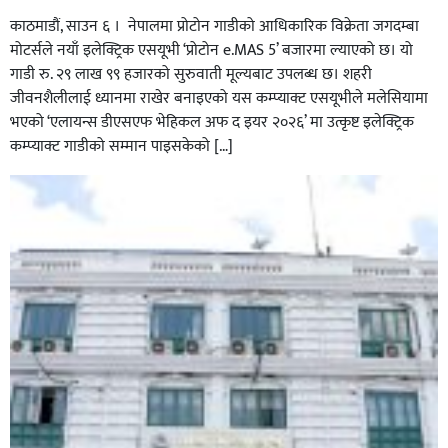
काठमाडौं, साउन ६ । नेपालमा प्रोटोन गाडीको आधिकारिक विक्रेता जगदम्बा
मोटर्सले नयाँ इलेक्ट्रिक एसयूभी ‘प्रोटोन e.MAS 5’ बजारमा ल्याएको छ। यो
गाडी रु. २९ लाख ९९ हजारको सुरुवाती मूल्यबाट उपलब्ध छ। शहरी
जीवनशैलीलाई ध्यानमा राखेर बनाइएको यस कम्प्याक्ट एसयूभीले मलेसियामा
भएको ‘एलायन्स डीएसएफ भेहिकल अफ द इयर २०२६’ मा उत्कृष्ट इलेक्ट्रिक
कम्प्याक्ट गाडीको सम्मान पाइसकेको […]