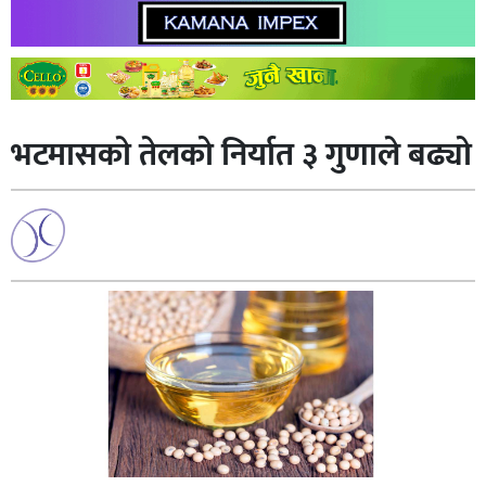
भटमासकाे तेलको निर्यात ३ गुणाले बढ्यो