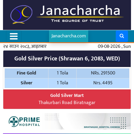
Janacharcha.com
२४ साउन २०८३, आइतबार
09-08-2026 , Sun
Gold Silver Price (Shrawan 6, 2083, WED)
Fine Gold
1 Tola
NRs. 291500
Silver
1 Tola
Nrs. 4495
Gold Silver Mart
Thakurbari Road Biratnagar