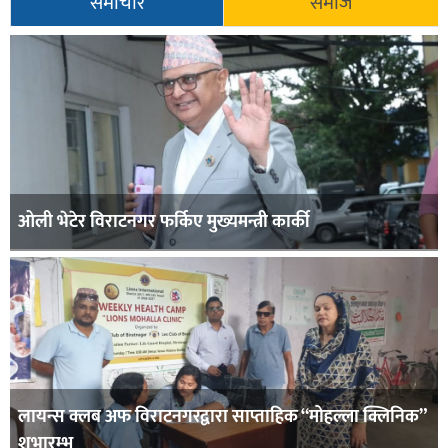
समाचार
समाज
ओली भेटेर विराटनगर फर्किए मुख्यमन्त्री कार्की
लायन्स क्लब अफ विराटनगरद्वारा साप्ताहिक “मोहल्ला क्लिनिक”
शुभारम्भ