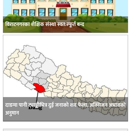
विराटनगरका शैक्षिक संस्था स्वत:स्फूर्त बन्द
दाङमा पानी ट्याङ्कीभित्र दुई जनाको शव फेला, अक्सिजन अभावकाे
अनुमान