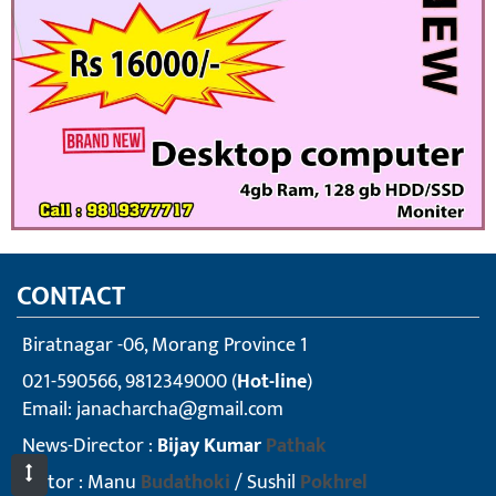
CONTACT
Biratnagar -06, Morang Province 1
021-590566, 9812349000 (
Hot-line
)
Email:
janacharcha@gmail.com
News-Director :
Bijay Kumar
Pathak
Editor : Manu
Budathoki
/ Sushil
Pokhrel