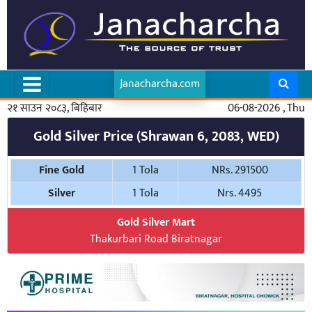
Janacharcha.com
२१ साउन २०८३, बिहिबार
06-08-2026 , Thu
Gold Silver Price (Shrawan 6, 2083, WED)
Fine Gold
1 Tola
NRs. 291500
Silver
1 Tola
Nrs. 4495
Gold Silver Mart
Thakurbari Road Biratnagar