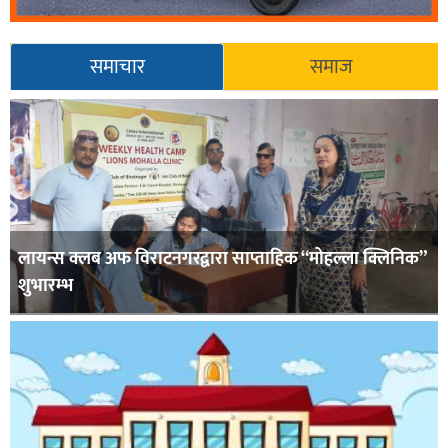
समाचार
समाज
लायन्स क्लब अफ विराटनगरद्वारा साप्ताहिक “मोहल्ला क्लिनिक”
शुभारम्भ