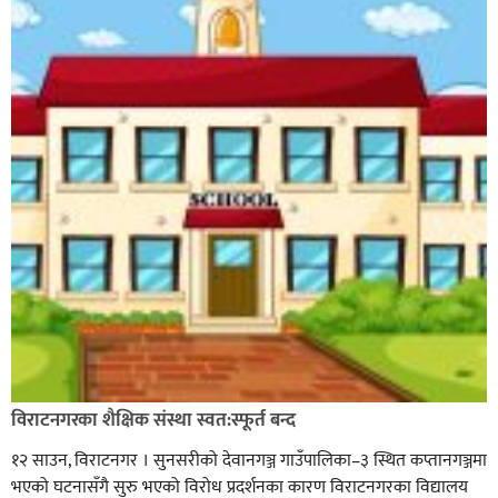
विराटनगरका शैक्षिक संस्था स्वत:स्फूर्त बन्द
१२ साउन, विराटनगर । सुनसरीको देवानगञ्ज गाउँपालिका–३ स्थित कप्तानगञ्जमा
भएको घटनासँगै सुरु भएको विरोध प्रदर्शनका कारण विराटनगरका विद्यालय