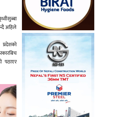
ृथ्वीसुब्बा
्दै अहिले
प्रदेशको
 सरकारबिच
डी पठाएर