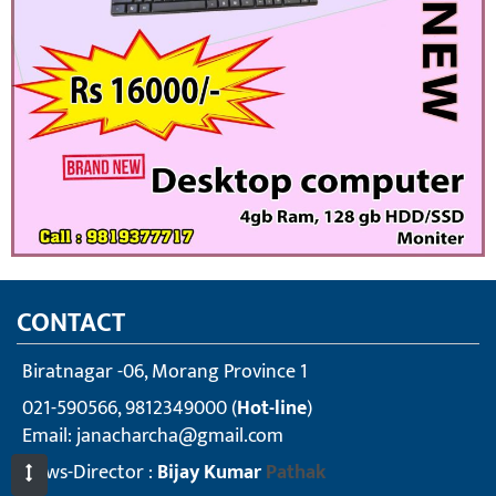
CONTACT
Biratnagar -06, Morang Province 1
021-590566, 9812349000 (
Hot-line
)
Email:
janacharcha@gmail.com
News-Director :
Bijay Kumar
Pathak