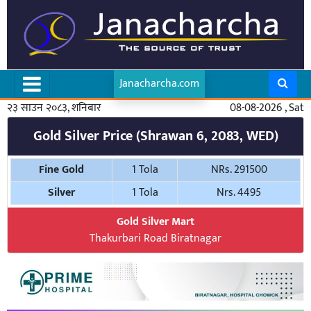
Janacharcha.com
२३ साउन २०८३, शनिबार
08-08-2026 , Sat
Gold Silver Price (Shrawan 6, 2083, WED)
Fine Gold
1 Tola
NRs. 291500
Silver
1 Tola
Nrs. 4495
Gold Silver Mart
Thakurbari Road Biratnagar