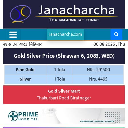
Janacharcha.com
२१ साउन २०८३, बिहिबार
06-08-2026 , Thu
Gold Silver Price (Shrawan 6, 2083, WED)
Fine Gold
1 Tola
NRs. 291500
Silver
1 Tola
Nrs. 4495
Gold Silver Mart
Thakurbari Road Biratnagar