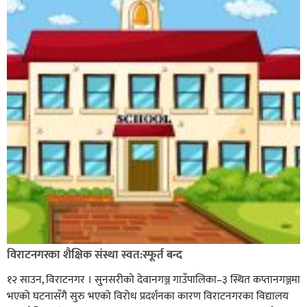
विराटनगरका शैक्षिक संस्था स्वत:स्फूर्त बन्द
१२ साउन, विराटनगर । सुनसरीको देवानगञ्ज गाउँपालिका–३ स्थित कप्तानगञ्जमा
भएको घटनासँगै सुरु भएको विरोध प्रदर्शनका कारण विराटनगरका विद्यालय