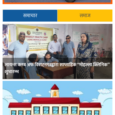
समाचार
समाज
लायन्स क्लब अफ विराटनगरद्वारा साप्ताहिक “मोहल्ला क्लिनिक”
शुभारम्भ