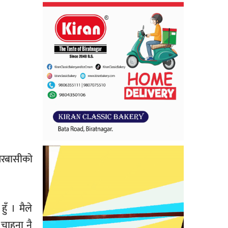
गरबासीको
ुँ । मैले
चाहना नै