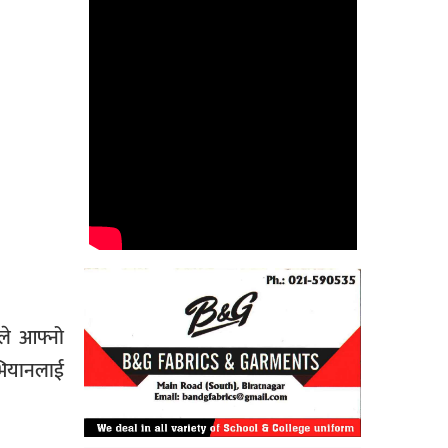
ले आफ्नो
भियानलाई