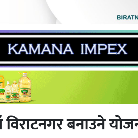
याँ विराटनगर बनाउने याेज