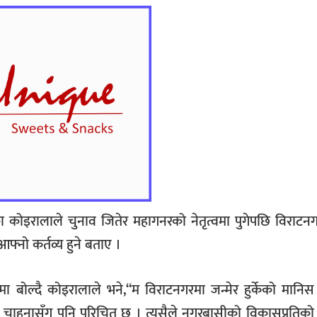
 कोइरालाले चुनाव जितेर महागनरको नेतृत्वमा पुगेपछि विराटन
फ्नो कर्तव्य हुने बताए ।
ा बोल्दै कोइरालाले भने,“म विराटनगरमा जन्मेर हुर्केको मानिस ह
चाहनासँग पनि परिचित छु । त्यसैले नगरबासीको विकासप्रतिको 