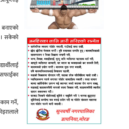
र आफूलाई
ना बनाएको
ु । सकेको
्यार्थीलाई
 सरसफाईका
ाम गर्ने,
कोइरालाले