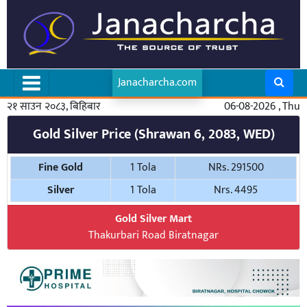
Janacharcha.com
२१ साउन २०८३, बिहिबार
06-08-2026 , Thu
Gold Silver Price (Shrawan 6, 2083, WED)
Fine Gold
1 Tola
NRs. 291500
Silver
1 Tola
Nrs. 4495
Gold Silver Mart
Thakurbari Road Biratnagar