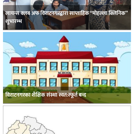
लायन्स क्लब अफ विराटनगरद्वारा साप्ताहिक “मोहल्ला क्लिनिक”
शुभारम्भ
विराटनगरका शैक्षिक संस्था स्वत:स्फूर्त बन्द