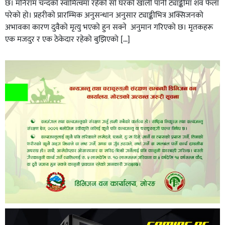
छ। मनिराम चन्दको स्वामित्वमा रहेको सो घरको खाली पानी ट्याङ्कीमा शव फेला
परेको हो। प्रहरीकाे प्रारम्भिक अनुसन्धान अनुसार ट्याङ्कीभित्र अक्सिजनको
अभावका कारण दुवैको मृत्यु भएको हुन सक्ने अनुमान गरिएको छ। मृतकहरू
एक मजदुर र एक ठेकेदार रहेको बुझिएको […]