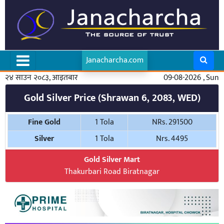
Janacharcha.com
२४ साउन २०८३, आइतबार
09-08-2026 , Sun
Gold Silver Price (Shrawan 6, 2083, WED)
Fine Gold
1 Tola
NRs. 291500
Silver
1 Tola
Nrs. 4495
Gold Silver Mart
Thakurbari Road Biratnagar