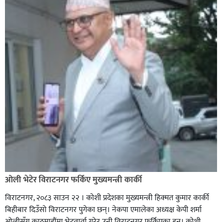
ओली भेटेर विराटनगर फर्किए मुख्यमन्त्री कार्की
विराटनगर, २०८३ साउन २२ । कोशी प्रदेशका मुख्यमन्त्री हिक्मत कुमार कार्की
बिहीबार दिउँसो विराटनगर पुगेका छन्। नेकपा एमालेका अध्यक्ष केपी शर्मा
ओलीसँग काठमाडौंमा भेटवार्ता गरेर उनी विराटनगर फर्किएका हुन्। काेशी