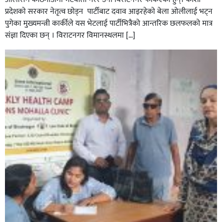
प्रदेशकाे सरकार नेतृत्व छाेड्न पार्टीबाट दवाव आइरहेकाे बेला ओलीलाई भट्न
पुगेका मुख्यमन्त्री कार्कीले यस भेटलाई पार्टीभित्रैको आन्तरिक छलफलकाे मात्र
संज्ञा दिएका छन् । विराटनगर विमानस्थलमा […]