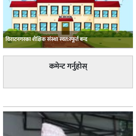
विराटनगरका शैक्षिक संस्था स्वत:स्फूर्त बन्द
कमेन्ट गर्नुहोस्
सम्बन्धित