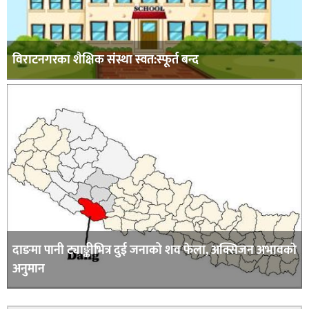
विराटनगरका शैक्षिक संस्था स्वत:स्फूर्त बन्द
दाङमा पानी ट्याङ्कीभित्र दुई जनाको शव फेला, अक्सिजन अभावकाे
अनुमान