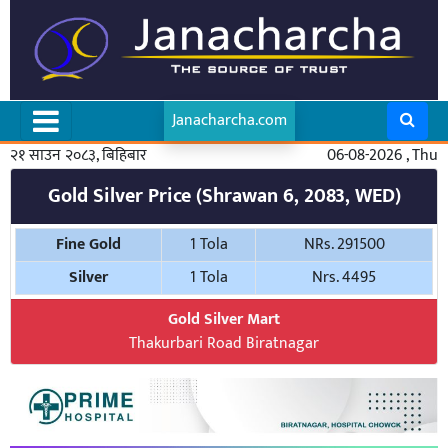
Janacharcha.com
२१ साउन २०८३, बिहिबार
06-08-2026 , Thu
Gold Silver Price (Shrawan 6, 2083, WED)
Fine Gold
1 Tola
NRs. 291500
Silver
1 Tola
Nrs. 4495
Gold Silver Mart
Thakurbari Road Biratnagar