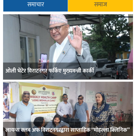
समाचार
समाज
ओली भेटेर विराटनगर फर्किए मुख्यमन्त्री कार्की
लायन्स क्लब अफ विराटनगरद्वारा साप्ताहिक “मोहल्ला क्लिनिक”