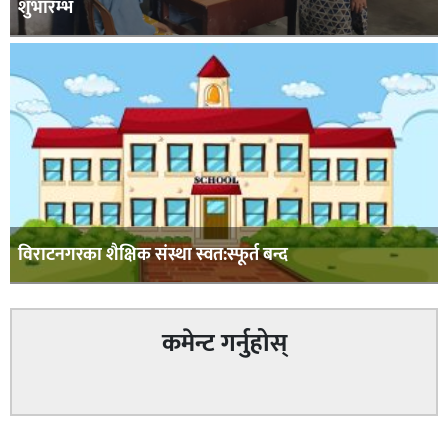
शुभारम्भ
विराटनगरका शैक्षिक संस्था स्वत:स्फूर्त बन्द
कमेन्ट गर्नुहोस्