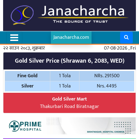
Janacharcha.com
२२ साउन २०८३, शुक्रबार
07-08-2026 , Fri
Gold Silver Price (Shrawan 6, 2083, WED)
Fine Gold
1 Tola
NRs. 291500
Silver
1 Tola
Nrs. 4495
Gold Silver Mart
Thakurbari Road Biratnagar