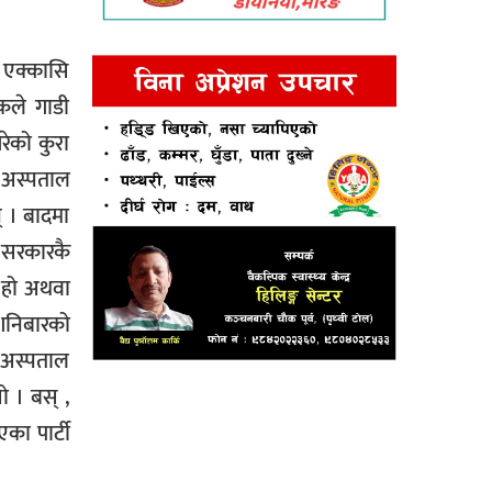
े एक्कासि
िकले गाडी
रेको कुरा
ा अस्पताल
् । बादमा
 त सरकारकै
 हो अथवा
 शनिबारको
 अस्पताल
ो । बस् ,
का पार्टी