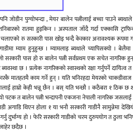
जोडीन पुग्योभन्दा , मेयर बालेन पत्नीलाई बच्चा पाउने ब्यथाल
शनिबारको रातमा हुइकिन । अस्पताल जाँदै गर्दा एक्कासि ट्राफ
िन चलाएको रु सरकारी पास खोइ भन्दै केरकार अनावश्यक रूपमा ग
 गाडीमा म्याम हुनुहुन्छ । म्यामलाइ ब्यथाले च्यापिसक्यो । बेलैम
 ठूलो सरकारी पास हो रु बालेन पत्नी सर्वप्रथम एक सचेत नागरिक हुन
 ब्यवस्था छ । प्रत्येक नागरिकको स्वास्थको रक्षा गर्नुपर्ने दायित्व
रकै मातहतमै काम गर्ने हुन् । यति भनिरहदा मेयरको चाकडीवाज
्तालाई हाम्रो केही भन्नू छैन । बस् यति भन्छौ । कठैबरा १ ठिक छ
 यो पटक त बालेन पत्नी भन्दापनी एकजना नेपाली नागरिक जसलाई
 गाडी अगाडि थिएन होला १ या भनौ सरकारी गाडीनै सामुन्नेमा देखिय
्नु दुर्भाग्य हो । फेरि सरकारी गाडीको चरम दुरुपयोग त ठुला भनिए
जाहेर छदैछ ।