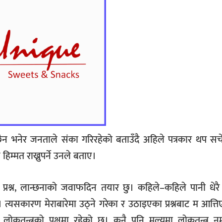
ेर जनताले संका गरिरहेको बताउँदै अहिले पत्रकार थप सचेत ह
म्मत राख्नुपर्ने उनले बताए।
 प्रश्न, लान्छनाको जवाफदिन तयार छु। कहिले–कहिले पानी धेर
छ। त्यसकारण मेराबारेमा उठ्ने गरेका र उठाइएका प्रश्नबाट म आत्त
 लोकतन्त्रको पक्षमा रहेको छ। कुनै पनि मूल्यमा लोकतन्त्र न