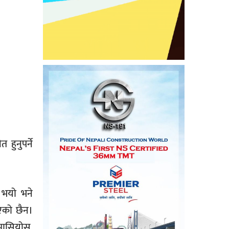
ुनुपर्ने
ै भयो भने
िएको छैन।
मासियोस्,