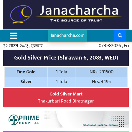
Janacharcha.com
२२ साउन २०८३, शुक्रबार
07-08-2026 , Fri
Gold Silver Price (Shrawan 6, 2083, WED)
Fine Gold
1 Tola
NRs. 291500
Silver
1 Tola
Nrs. 4495
Gold Silver Mart
Thakurbari Road Biratnagar