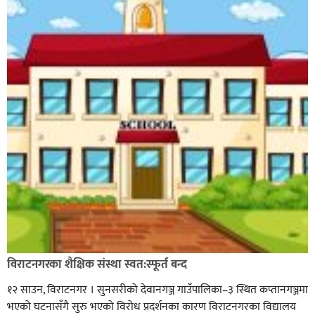
विराटनगरका शैक्षिक संस्था स्वत:स्फूर्त बन्द
१२ साउन, विराटनगर । सुनसरीको देवानगञ्ज गाउँपालिका–३ स्थित कप्तानगञ्जमा
भएको घटनासँगै सुरु भएको विरोध प्रदर्शनका कारण विराटनगरका विद्यालय