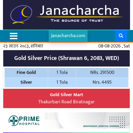
Janacharcha.com
२३ साउन २०८३, शनिबार
08-08-2026 , Sat
Gold Silver Price (Shrawan 6, 2083, WED)
Fine Gold
1 Tola
NRs. 291500
Silver
1 Tola
Nrs. 4495
Gold Silver Mart
Thakurbari Road Biratnagar