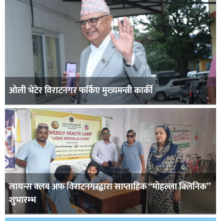
ओली भेटेर विराटनगर फर्किए मुख्यमन्त्री कार्की
लायन्स क्लब अफ विराटनगरद्वारा साप्ताहिक “मोहल्ला क्लिनिक”
शुभारम्भ