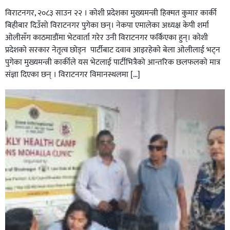
विराटनगर, २०८३ साउन २२ । कोशी प्रदेशका मुख्यमन्त्री हिक्मत कुमार कार्की
बिहीबार दिउँसो विराटनगर पुगेका छन्। नेकपा एमालेका अध्यक्ष केपी शर्मा
ओलीसँग काठमाडौंमा भेटवार्ता गरेर उनी विराटनगर फर्किएका हुन्। काेशी
प्रदेशकाे सरकार नेतृत्व छाेड्न पार्टीबाट दवाव आइरहेकाे बेला ओलीलाई भट्न
पुगेका मुख्यमन्त्री कार्कीले यस भेटलाई पार्टीभित्रैको आन्तरिक छलफलकाे मात्र
संज्ञा दिएका छन् । विराटनगर विमानस्थलमा […]