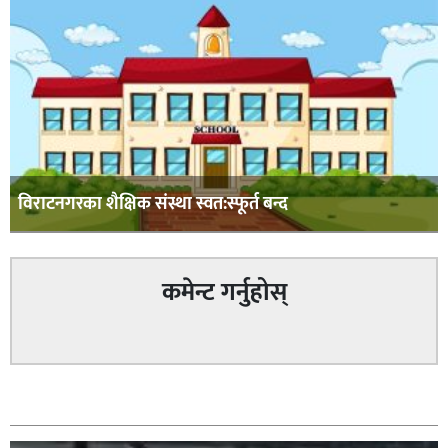
विराटनगरका शैक्षिक संस्था स्वत:स्फूर्त बन्द
कमेन्ट गर्नुहोस्
सम्बन्धित