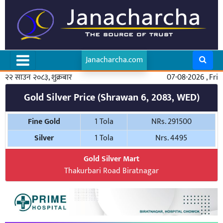
Janacharcha.com
२२ साउन २०८३, शुक्रबार
07-08-2026 , Fri
Gold Silver Price (Shrawan 6, 2083, WED)
Fine Gold
1 Tola
NRs. 291500
Silver
1 Tola
Nrs. 4495
Gold Silver Mart
Thakurbari Road Biratnagar