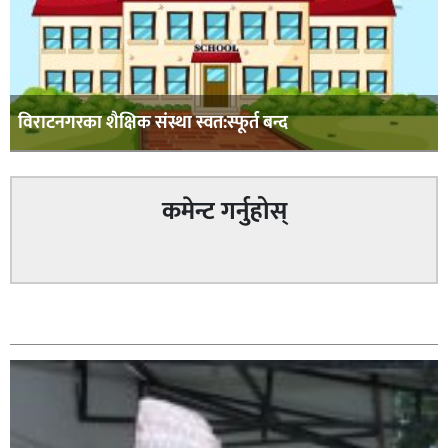
विराटनगरका शैक्षिक संस्था स्वत:स्फूर्त बन्द
कमेन्ट गर्नुहोस्
सम्बन्धित