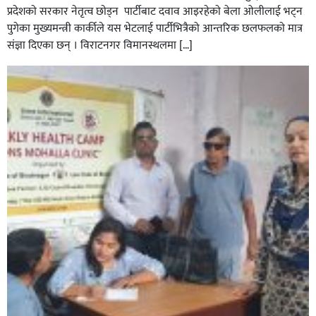
प्रदेशकाे सरकार नेतृत्व छाेड्न पार्टीबाट दवाव आइरहेकाे बेला ओलीलाई भट्न
पुगेका मुख्यमन्त्री कार्कीले यस भेटलाई पार्टीभित्रैको आन्तरिक छलफलकाे मात्र
संज्ञा दिएका छन् । विराटनगर विमानस्थलमा […]