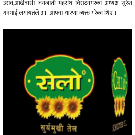
उराव,आदीवासी जनजाती महसंघ विराटनगरका अध्यक्ष सुरेश
गनगाई लगायतले आ -आफ्ना धारणा व्यक्त गरेका थिए ।