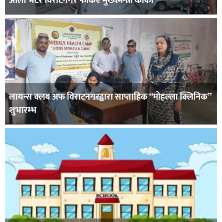
ओली भेटेर विराटनगर फर्किए मुख्यमन्त्री कार्की
लायन्स क्लब अफ विराटनगरद्वारा साप्ताहिक “मोहल्ला क्लिनिक”
शुभारम्भ