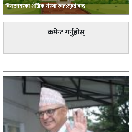
विराटनगरका शैक्षिक संस्था स्वत:स्फूर्त बन्द
कमेन्ट गर्नुहोस्
सम्बन्धित