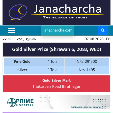
Janacharcha.com
२२ साउन २०८३, शुक्रबार
07-08-2026 , Fri
Gold Silver Price (Shrawan 6, 2083, WED)
Fine Gold
1 Tola
NRs. 291500
Silver
1 Tola
Nrs. 4495
Gold Silver Mart
Thakurbari Road Biratnagar