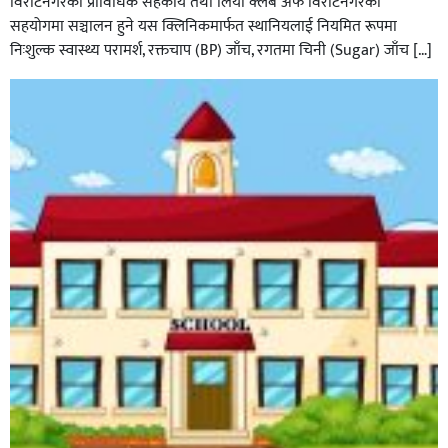
विराटनगरको प्राविधिक सहकार्य तथा लियो क्लब अफ विराटनगरको
सहयोगमा सञ्चालन हुने यस क्लिनिकमार्फत स्थानियलाई नियमित रूपमा
निःशुल्क स्वास्थ्य परामर्श, रक्तचाप (BP) जाँच, रगतमा चिनी (Sugar) जाँच […]