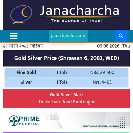
Janacharcha.com
२१ साउन २०८३, बिहिबार
06-08-2026 , Thu
Gold Silver Price (Shrawan 6, 2083, WED)
Fine Gold
1 Tola
NRs. 291500
Silver
1 Tola
Nrs. 4495
Gold Silver Mart
Thakurbari Road Biratnagar