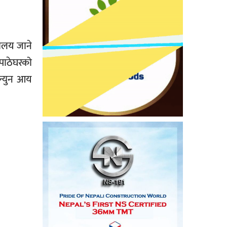
ालय जाने
 पाठेघरको
न्युन
आय