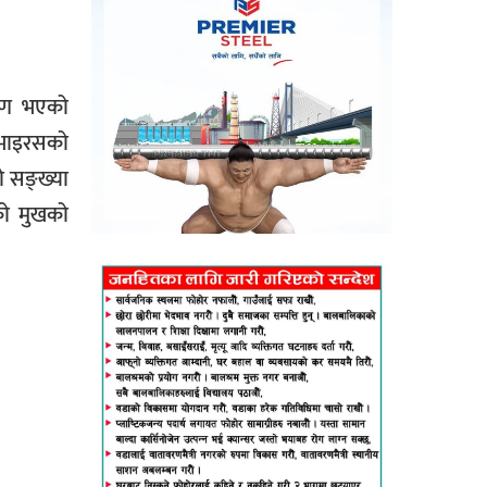
कारण भएको
ाइरसको
ो सङ्ख्या
को मुखको