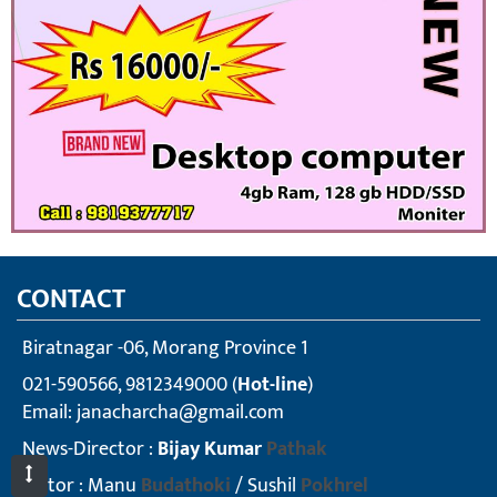
CONTACT
Biratnagar -06, Morang Province 1
021-590566, 9812349000 (
Hot-line
)
Email:
janacharcha@gmail.com
News-Director :
Bijay Kumar
Pathak
Editor : Manu
Budathoki
/ Sushil
Pokhrel