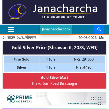
Janacharcha.com
२५ साउन २०८३, सोमबार
10-08-2026 , Mon
Gold Silver Price (Shrawan 6, 2083, WED)
Fine Gold
1 Tola
NRs. 291500
Silver
1 Tola
Nrs. 4495
Gold Silver Mart
Thakurbari Road Biratnagar