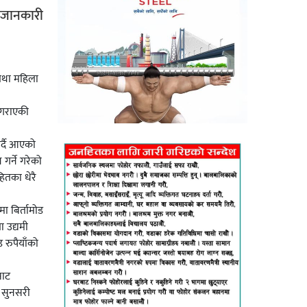
त जानकारी
 तथा महिला
 गराएकी
र्दै आएको
गर्ने गरेको
ितका धेरै
ा बिर्तामोड
ा उद्यमी
रुपैयाँको
साट
न सुनसरी