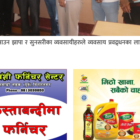
न झापा र सुनसरीका व्यवसायीहरुले व्यवसाय प्रवद्र्धनका 