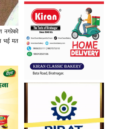
ण नगरेको
लफल भई मत