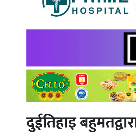
दुईतिहाइ बहुमतद्व