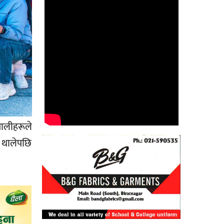
पालीहरूले
न थालेपछि