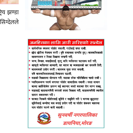
रिय झण्डा
िग्देलले