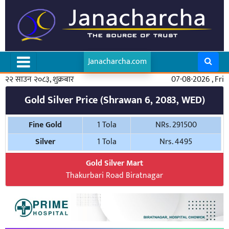
Janacharcha.com
२२ साउन २०८३, शुक्रबार
07-08-2026 , Fri
Gold Silver Price (Shrawan 6, 2083, WED)
Fine Gold
1 Tola
NRs. 291500
Silver
1 Tola
Nrs. 4495
Gold Silver Mart
Thakurbari Road Biratnagar