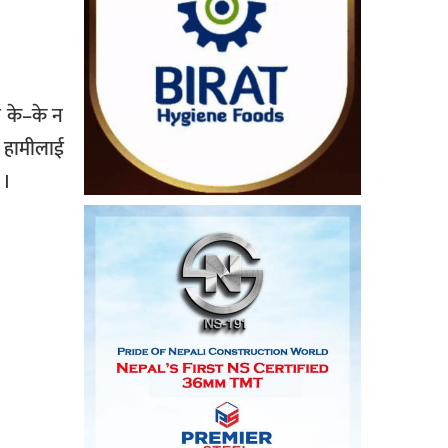
ा के–के न
ा हामीलाई
 ।