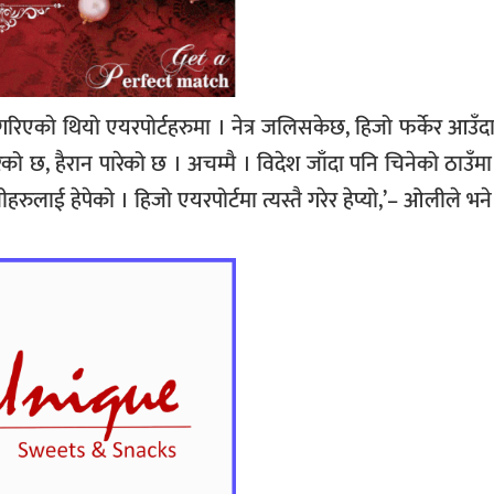
र गरिएको थियो एयरपोर्टहरुमा । नेत्र जलिसकेछ, हिजो फर्केर आउँद
ेको छ, हैरान पारेको छ । अचम्मै । विदेश जाँदा पनि चिनेको ठाउँम
ालीहरुलाई हेपेको । हिजो एयरपोर्टमा त्यस्तै गरेर हेप्यो,’– ओलीले भने