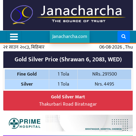
Janacharcha.com
२१ साउन २०८३, बिहिबार
06-08-2026 , Thu
Gold Silver Price (Shrawan 6, 2083, WED)
Fine Gold
1 Tola
NRs. 291500
Silver
1 Tola
Nrs. 4495
Gold Silver Mart
Thakurbari Road Biratnagar