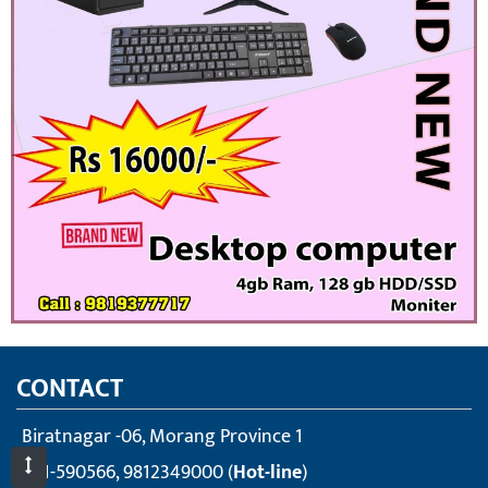
CONTACT
Biratnagar -06, Morang Province 1
021-590566, 9812349000 (
Hot-line
)