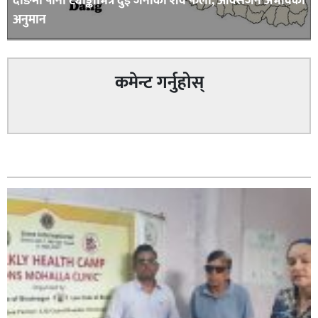
दाङमा पानी ट्याङ्कीभित्र दुई जनाको शव फेला, अक्सिजन अभावकाे
अनुमान
कमेन्ट गर्नुहोस्
सम्बन्धित