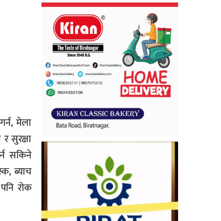
र्न, मेला
र सुरक्षा
र्न सकिने
्क, ब्याच
ा पनि रोक