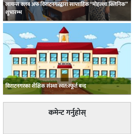
लायन्स क्लब अफ विराटनगरद्वारा साप्ताहिक “मोहल्ला क्लिनिक”
शुभारम्भ
विराटनगरका शैक्षिक संस्था स्वत:स्फूर्त बन्द
कमेन्ट गर्नुहोस्