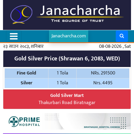
Janacharcha.com
२३ साउन २०८३, शनिबार
08-08-2026 , Sat
Gold Silver Price (Shrawan 6, 2083, WED)
Fine Gold
1 Tola
NRs. 291500
Silver
1 Tola
Nrs. 4495
Gold Silver Mart
Thakurbari Road Biratnagar