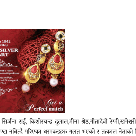
जना राई, किशोरचन्द्र दुलाल,मीना श्रेष्ठ,गीतादेवी रेग्मी,खगेश्वर
्टा नबित्दै गरिएका धरपकडहरु गलत भएको र तत्काल नेताको रि