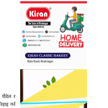
ी पौडेल र
हाइ गर्न