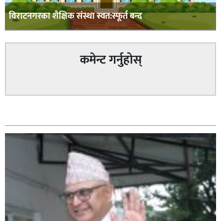
विराटनगरका शैक्षिक संस्था स्वत:स्फूर्त बन्द
कमेन्ट गर्नुहोस्
सम्बन्धित