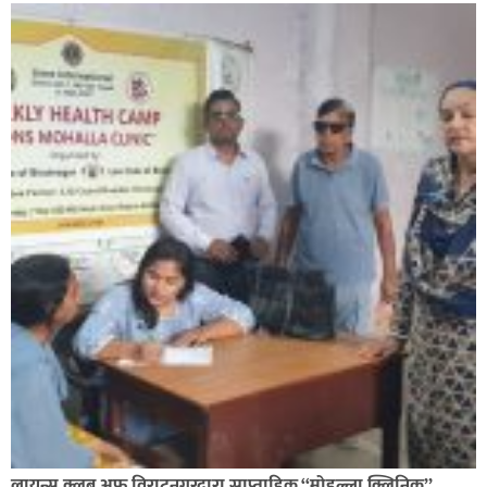
लायन्स क्लब अफ विराटनगरद्वारा साप्ताहिक “मोहल्ला क्लिनिक”