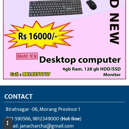
CONTACT
Biratnagar -06, Morang Province 1
021-590566, 9812349000 (
Hot-line
)
Email:
janacharcha@gmail.com