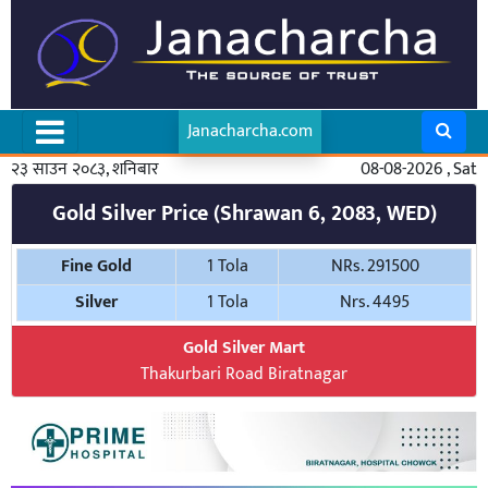
Janacharcha.com
२३ साउन २०८३, शनिबार
08-08-2026 , Sat
Gold Silver Price (Shrawan 6, 2083, WED)
Fine Gold
1 Tola
NRs. 291500
Silver
1 Tola
Nrs. 4495
Gold Silver Mart
Thakurbari Road Biratnagar