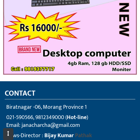
CONTACT
Biratnagar -06, Morang Province 1
021-590566, 9812349000 (
Hot-line
)
Email:
janacharcha@gmail.com
News-Director :
Bijay Kumar
Pathak