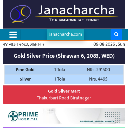
Janacharcha.com
२४ साउन २०८३, आइतबार
09-08-2026 , Sun
Gold Silver Price (Shrawan 6, 2083, WED)
Fine Gold
1 Tola
NRs. 291500
Silver
1 Tola
Nrs. 4495
Gold Silver Mart
Thakurbari Road Biratnagar