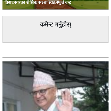
विराटनगरका शैक्षिक संस्था स्वत:स्फूर्त बन्द
कमेन्ट गर्नुहोस्
सम्बन्धित