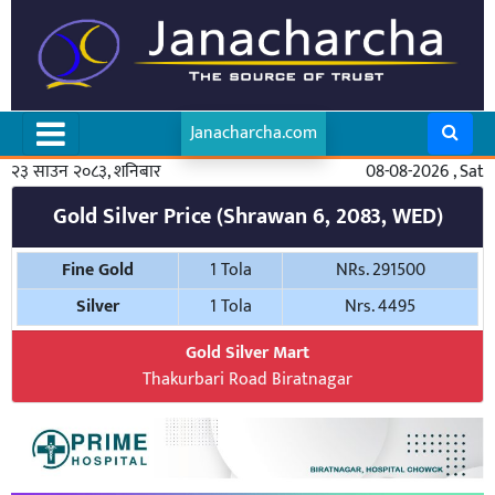
Janacharcha.com
२३ साउन २०८३, शनिबार
08-08-2026 , Sat
Gold Silver Price (Shrawan 6, 2083, WED)
Fine Gold
1 Tola
NRs. 291500
Silver
1 Tola
Nrs. 4495
Gold Silver Mart
Thakurbari Road Biratnagar