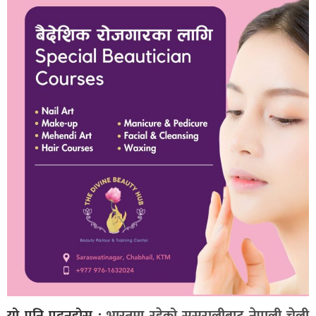
यो पनि पढ्नुहोस् :
भारतमा रहेको सुसरालीबाट नेपाली चेली