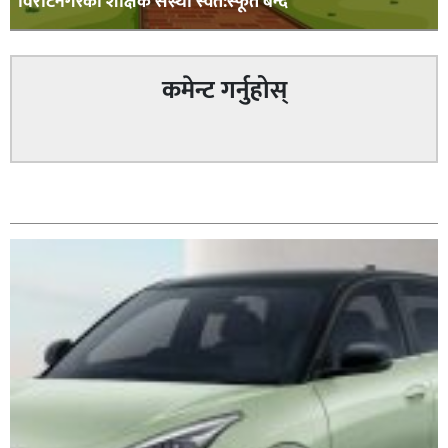
विराटनगरका शैक्षिक संस्था स्वत:स्फूर्त बन्द
कमेन्ट गर्नुहोस्
सम्बन्धित