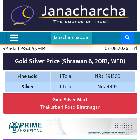
Janacharcha.com
२२ साउन २०८३, शुक्रबार
07-08-2026 , Fri
Gold Silver Price (Shrawan 6, 2083, WED)
Fine Gold
1 Tola
NRs. 291500
Silver
1 Tola
Nrs. 4495
Gold Silver Mart
Thakurbari Road Biratnagar