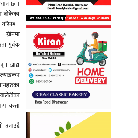
ावधान छ ।
ा बोकेका
 गरिन्छ ।
। ग्रीनमा
ा पुर्वक
् । खाद्य
मुल्याङकन
मानहरुको
्यालेटीका
ाण यस्ता
लो बनाउदै