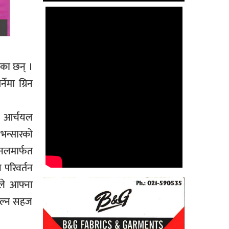
एका छन् ।
ेमा ग्रिन
र आर्चयल
 भन्सारको
ानलमार्फत
 परिवर्तन
ले आफ्ना
 छल्न सहज