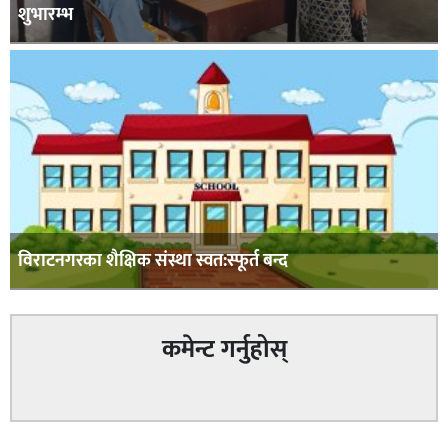
शुभारम्भ
विराटनगरका शैक्षिक संस्था स्वत:स्फूर्त बन्द
कमेन्ट गर्नुहोस्