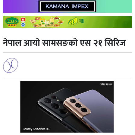
नेपाल आयो सामसङकाे एस २१ सिरिज