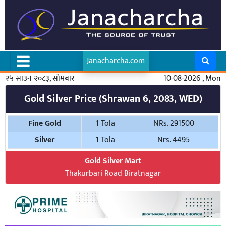
Janacharcha.com
२५ साउन २०८३, सोमबार
10-08-2026 , Mon
Gold Silver Price (Shrawan 6, 2083, WED)
Fine Gold
1 Tola
NRs. 291500
Silver
1 Tola
Nrs. 4495
Gold Silver Mart
Thakurbari Road Biratnagar