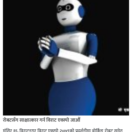
रोबटसँग साक्षात्कार गर्न विराट एक्स्पो जाऔं
मंसिर १६, विराटनगर विराट एक्स्पो २०७९को प्रदर्शनीमा वोर्किङ रोबट समेत