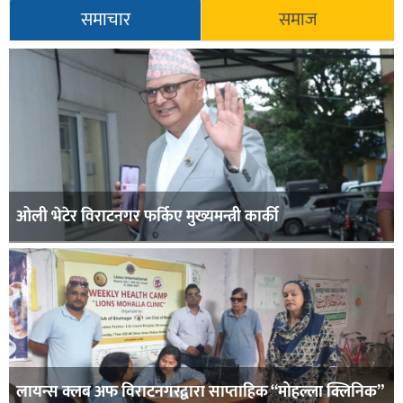
समाचार
समाज
ओली भेटेर विराटनगर फर्किए मुख्यमन्त्री कार्की
लायन्स क्लब अफ विराटनगरद्वारा साप्ताहिक “मोहल्ला क्लिनिक”