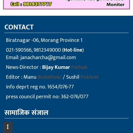
CONTACT
Biratnagar -06, Morang Province 1
021-590566, 9812349000 (
Hot-line
)
Email:
janacharcha@gmail.com
News-Director :
Bijay Kumar
Pathak
Editor : Manu
Budathoki
/ Sushil
Pokhrel
info deprt reg no. 1654/076-77
press council permit no: 362-076/077
सामाजिक संजाल