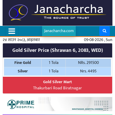
Janacharcha.com
२४ साउन २०८३, आइतबार
09-08-2026 , Sun
Gold Silver Price (Shrawan 6, 2083, WED)
Fine Gold
1 Tola
NRs. 291500
Silver
1 Tola
Nrs. 4495
Gold Silver Mart
Thakurbari Road Biratnagar