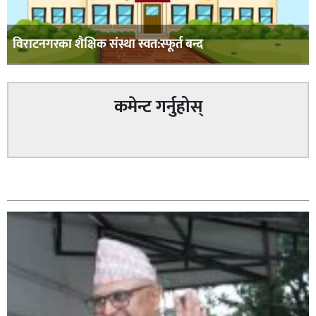
विराटनगरका शैक्षिक संस्था स्वत:स्फूर्त बन्द
कमेन्ट गर्नुहोस्
सम्बन्धित