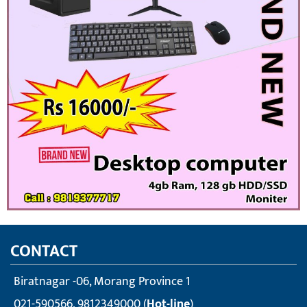
CONTACT
Biratnagar -06, Morang Province 1
021-590566, 9812349000 (
Hot-line
)