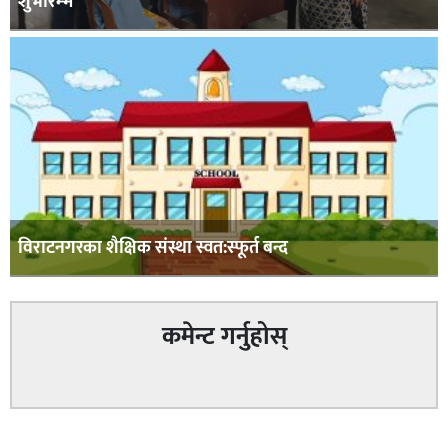
शुभारम्भ
विराटनगरका शैक्षिक संस्था स्वत:स्फूर्त बन्द
कमेन्ट गर्नुहोस्
सम्बन्धित