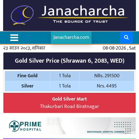
Janacharcha.com
२३ साउन २०८३, शनिबार
08-08-2026 , Sat
Gold Silver Price (Shrawan 6, 2083, WED)
Fine Gold
1 Tola
NRs. 291500
Silver
1 Tola
Nrs. 4495
Gold Silver Mart
Thakurbari Road Biratnagar