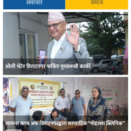
समाचार
समाज
ओली भेटेर विराटनगर फर्किए मुख्यमन्त्री कार्की
लायन्स क्लब अफ विराटनगरद्वारा साप्ताहिक “मोहल्ला क्लिनिक”