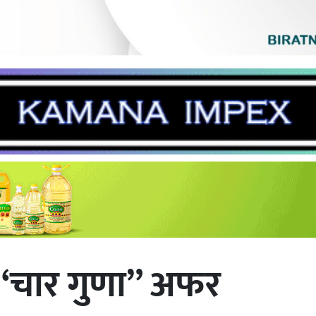
ाे “चार गुणा” अफर