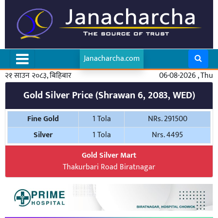
Janacharcha.com
२१ साउन २०८३, बिहिबार
06-08-2026 , Thu
Gold Silver Price (Shrawan 6, 2083, WED)
Fine Gold
1 Tola
NRs. 291500
Silver
1 Tola
Nrs. 4495
Gold Silver Mart
Thakurbari Road Biratnagar