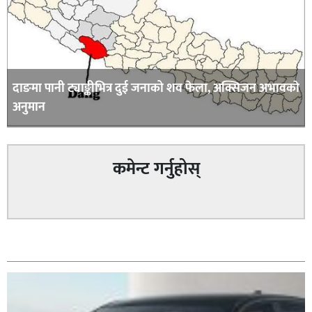
दाङमा पानी ट्याङ्कीभित्र दुई जनाको शव फेला, अक्सिजन अभावकाे
अनुमान
कमेन्ट गर्नुहोस्
सम्बन्धित