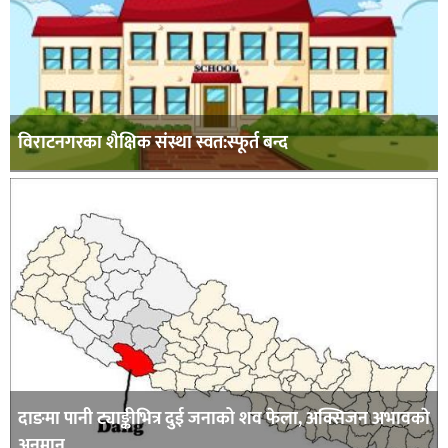
विराटनगरका शैक्षिक संस्था स्वत:स्फूर्त बन्द
दाङमा पानी ट्याङ्कीभित्र दुई जनाको शव फेला, अक्सिजन अभावकाे
अनुमान