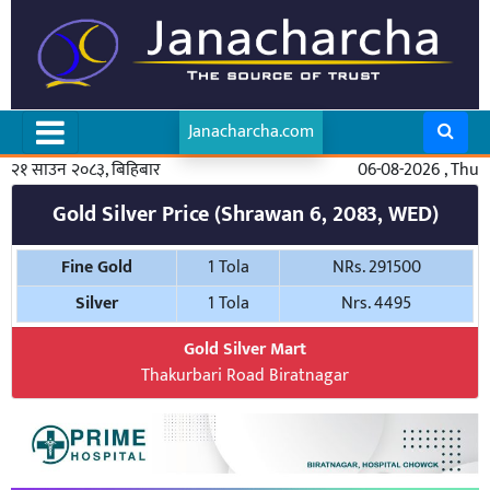
Janacharcha.com
२१ साउन २०८३, बिहिबार
06-08-2026 , Thu
Gold Silver Price (Shrawan 6, 2083, WED)
Fine Gold
1 Tola
NRs. 291500
Silver
1 Tola
Nrs. 4495
Gold Silver Mart
Thakurbari Road Biratnagar