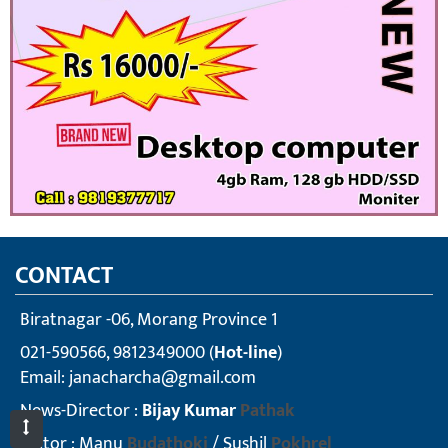
CONTACT
Biratnagar -06, Morang Province 1
021-590566, 9812349000 (
Hot-line
)
Email:
janacharcha@gmail.com
News-Director :
Bijay Kumar
Pathak
Editor : Manu
Budathoki
/ Sushil
Pokhrel