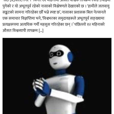
जेठ ३१,विराटनगर । विगत १२ महिनामा औसत वैश्विक तापक्रम रेकर्ड उचाइमा
पुगेको र यो अभूतपूर्व रहेको नासाको विश्लेषणले देखाएको छ । ‘हामीले जलवायु
सङ्कटको सामना गरिरहेका छौँ भन्ने स्पष्ट छ’, नासाका प्रशासक बिल नेल्सनले
एक समाचार विज्ञप्तिमा भने, ‘विश्वभरका समुदायहरूले अभूतपूर्व सङ्ख्यामा
प्रत्यक्षरूपमा अत्यधिक गर्मी महसुस गरिरहेका छन् ।’ पछिल्लो १२ महिनाको
औसत विश्वव्यापी तापक्रम […]