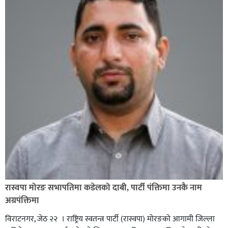
रास्वपा मोरङ सभापतिमा कडेलको दाबी, पार्टी पंक्तिमा उनकै नाम
अग्रपंक्तिमा
विराटनगर, जेठ २२ । राष्ट्रिय स्वतन्त्र पार्टी (रास्वपा) मोरङको आगामी जिल्ला