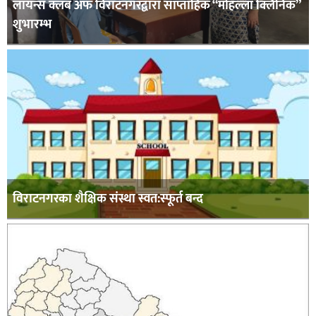
लायन्स क्लब अफ विराटनगरद्वारा साप्ताहिक “मोहल्ला क्लिनिक”
शुभारम्भ
विराटनगरका शैक्षिक संस्था स्वत:स्फूर्त बन्द