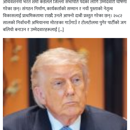
अधिवेशनमा भरत शर्मा कडेलले जिल्ला सभापति पदका लागि उम्मेदवारी घोषणा
गरेका छन्। संगठन निर्माण, कार्यकर्ताको सम्मान र नयाँ पुस्ताको नेतृत्व
विकासलाई प्राथमिकतामा राख्दै उनले आफ्नो दाबी प्रस्तुत गरेका छन्। २०८२
सालको निर्वाचनी अभियानमा मोरङका गाउँगाउँ र टोलटोलमा पुगेर पार्टीको जग
बलियो बनाउन र उम्मेदवारहरूलाई […]