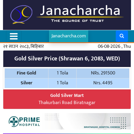
Janacharcha.com
२१ साउन २०८३, बिहिबार
06-08-2026 , Thu
Gold Silver Price (Shrawan 6, 2083, WED)
Fine Gold
1 Tola
NRs. 291500
Silver
1 Tola
Nrs. 4495
Gold Silver Mart
Thakurbari Road Biratnagar